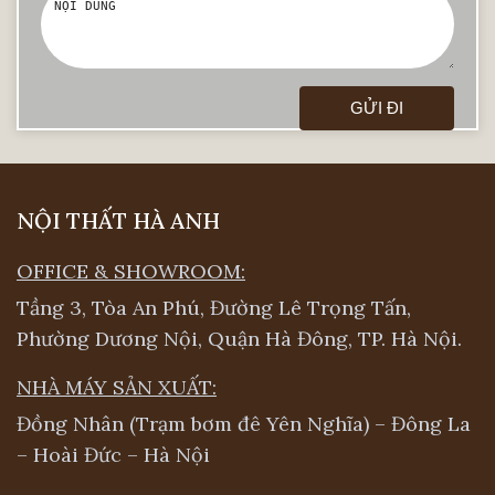
NỘI THẤT HÀ ANH
OFFICE & SHOWROOM:
Tầng 3, Tòa An Phú, Đường Lê Trọng Tấn,
Mẫu mã và trang trí bàn thờ gỗ óc chó
Phường Dương Nội, Quận Hà Đông, TP. Hà Nội.
Tùy theo sở thích và phong cách nội thất
NHÀ MÁY SẢN XUẤT:
của toàn ngôi nhà mà gia chủ chọn cho
Đồng Nhân (Trạm bơm đê Yên Nghĩa) – Đông La
mình một mẫu bàn thờ sao cho phù hợp
– Hoài Đức – Hà Nội
nhất. Đối với những bàn thờ họ hay gia đình