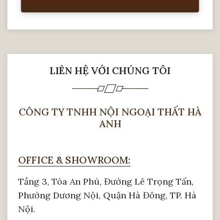
LIÊN HỆ VỚI CHÚNG TÔI
CÔNG TY TNHH NỘI NGOẠI THẤT HÀ
ANH
OFFICE & SHOWROOM:
Bàn thờ nên được chọn lựa những sản phẩm
Tầng 3, Tòa An Phú, Đường Lê Trọng Tấn,
từ gỗ tự nhiên có độ bền và khả năng chống
Phường Dương Nội, Quận Hà Đông, TP. Hà
mối mọt, thích nghi thời tiết có độ ẩm cao
Nội.
như ở Việt Nam. Ngoài ra gỗ tự nhiên có