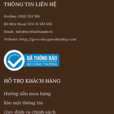
ưa chuộng phong cách tân cổ điển thì các
THÔNG TIN LIÊN HỆ
mẫu bàn thờ nhiều hoa văn, họa tiết cổ
được lựa chọn hơn cả. Bên cạnh đó còn có
Hotline:
0902 261 386
các phụ kiện như sập thờ, tủ thờ, lộc bình,
Số điện thoại:
024 33 581 656
câu đối, đôn thờ không thể thiếu trong
Email:
info@noithathaanh.vn
những căn phòng thờ riêng có diện tích
Website:
http://gooccho.giaodiendep.com
rộng.
Ngày nay phần lớn các gia đình trẻ đều
sống ở cách chung cư nên việc lựa chọn
một không gian phòng thờ lớn là không
HỖ TRỢ KHÁCH HÀNG
thể. Người trẻ cũng chuộng những thiết kế
bàn thờ đơn giản nhưng vẫn mang nét sang
Hướng dẫn mua hàng
trọng, tinh tế. Bên cạnh đó màu sắc cũng
Bảo mật thông tin
không quá tối để phù hợp với thiết kế nội
Quy định và chính sách
thất hiện đại trong phòng.