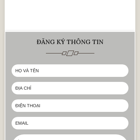
tốt mà còn phải hợp với mệnh, tuổi của gia
chủ.
Một số kích thước gia chủ có thể tham
khảo :
ĐĂNG KÝ THÔNG TIN
Bàn thờ rộng 480mm – dài 880mm
thuộc cung hỷ sự, tiến bảo
Bàn thờ rộng 480mm – dài 810mm
thuộc cung hỷ sự, tài vượng
Bàn thờ rộng 495mm – dài 950mm
thuộc cung tài vượng
Bàn thờ rộng 560mm – dài 950mm
thuộc cung tài vượng
Bàn thờ rộng 610mm – dài 1070mm
thuộc cung tài lộc, quý tử