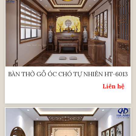
BÀN THỜ GỖ ÓC CHÓ TỰ NHIÊN HT-6013
Liên hệ
Giá: