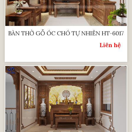
BÀN THỜ GỖ ÓC CHÓ TỰ NHIÊN HT-6017
Liên hệ
Giá: