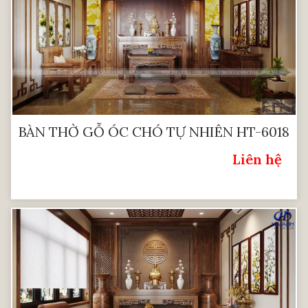
BÀN THỜ GỖ ÓC CHÓ TỰ NHIÊN HT-6018
Liên hệ
Giá: