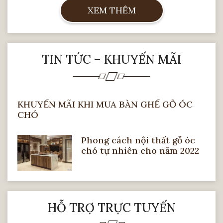
XEM THÊM
TIN TỨC – KHUYẾN MÃI
tủ áo gỗ óc chó HN-909
KHUYẾN MÃI KHI MUA BÀN GHẾ GỖ ÓC
So sánh tủ áo gỗ tự nhiên và tủ gỗ
CHÓ
công nghiệp
Phong cách nội thất gỗ óc
Tủ quần áo làm từ gỗ tự nhiên hay gỗ công
chó tự nhiên cho năm 2022
nghiệp với công năng chính là cất giữ đồ
đạc nên chúng đều đáp ứng được nhu cầu
sử dụng và sự tiện lợi cho người dùng.
HỖ TRỢ TRỰC TUYẾN
Tủ quần áo gỗ công nghiệp