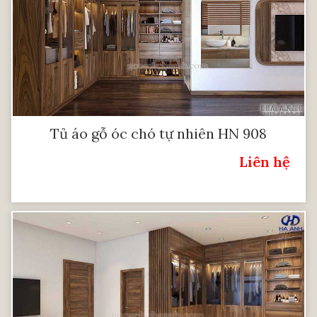
Tủ áo gỗ óc chó tự nhiên HN 908
Liên hệ
Giá: