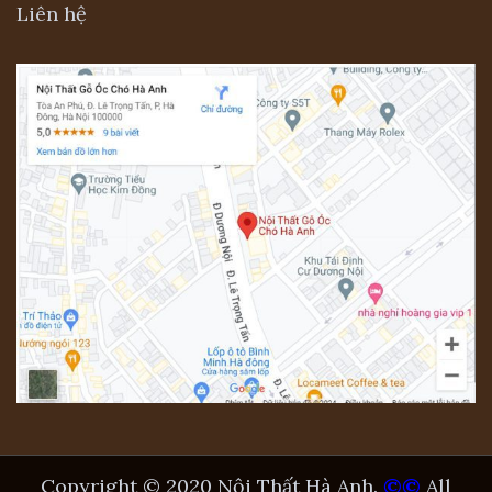
Liên hệ
phòng ngủ master nhà chị nga vinhomes long b
Một số loại gỗ tự nhiên thịnh hành hiện nay
như gỗ gõ đỏ, gỗ lim, gỗ hương… hay các
loại gỗ nhập khẩu như gỗ óc chó, gỗ sồi sẽ
đáp ứng được mọi nhu cầu của bạn. Hiện
Copyright © 2020 Nội Thất Hà Anh.
©©
All