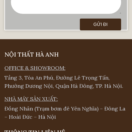
điển hay nội thất hiện đại. Mỗi sản phẩm
đều toát lên phong cách sống cũng như sở
thích mà chủ nhà đang theo đuổi. Sự sang
trọng và lôi cuốn từ vân gỗ, màu sắc và linh
hoạt trong từng chi tiết đi kèm với giá cả
đắt đỏ theo loại gỗ và thiết kế riêng.
NỘI THẤT HÀ ANH
Các đồ nội thất gỗ tự nhiên chẳng những
OFFICE & SHOWROOM:
sang trọng mà khả năng chống chịu thời
Tầng 3, Tòa An Phú, Đường Lê Trọng Tấn,
tiết và mối mọt tuyệt đối, trải qua thời gian
Phường Dương Nội, Quận Hà Đông, TP. Hà Nội.
dài sử dụng vẫn giữ được sự sắc nét như
mới của màu sắc và đường vân.
NHÀ MÁY SẢN XUẤT:
Đồng Nhân (Trạm bơm đê Yên Nghĩa) – Đông La
– Hoài Đức – Hà Nội