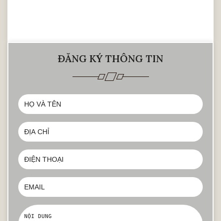
ĐĂNG KÝ THÔNG TIN
phòng ngủ master nhà anh sơn – madarin 1
Khác hẳn với đồ gỗ công nghiệp vì sự hạn
hẹp trong mẫu mã và ý tưởng, những mẫu
tủ quần áo làm từ gỗ tự nhiên có thể đáp
ứng được những thiết kế cầu kỳ, đòi hỏi thủ
công cao.
Tủ gỗ tự nhiên đa dạng trong phong cách
thiết kế từ : nội thất cổ điển, nội thất tân cổ