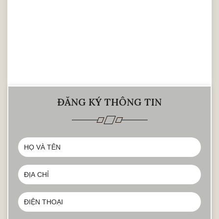
Kệ tivi dáng ngang đơn giản
Với
mẫu kệ tivi gỗ óc chó
dáng ngang đơn
giản được làm từ gỗ óc chó sẽ vừa mang vẻ
đẹp mộc mạc, giản dị, nhưng lại vô cùng
sang trọng và hiện đại. Kệ tivi dáng ngang
đơn giản sẽ phù hợp với mọi hộ gia đình và
ĐĂNG KÝ THÔNG TIN
dù có là căn hộ có kích thước diện tích
khiêm tốn thì kệ tivi dáng ngang đơn giản
càng phù hợp hơn.