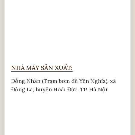
Vì vậy một chiếc kệ tivi là cần thiết và nên
có trong căn nhà của bạn. Sử dụng kệ tivi
được làm từ gỗ óc chó là một lựa chọn
hoàn hảo. Bởi loại gỗ này rất bền, sử dụng
lâu ngày không lo bị cong vênh, co ngót
hay bạc màu do tác động của thời tiết. Hơn
thế nữa, từng đường vân gỗ hiện lên rất đẹp
NHÀ MÁY SẢN XUẤT:
như những đường sóng mềm mại, tạo ra sự
uyển chuyển và độc lạ. Với mẫu tủ tivi gỗ
Đồng Nhân (Trạm bơm đê Yên Nghĩa), xã
óc chó này, Hà Anh đã liên tục cập nhật các
Đông La, huyện Hoài Đức, TP. Hà Nội.
thiết kế mới và dưới đây là các loại kệ tivi
chủ yếu bạn nên tham khảo.
Những mẫu kệ Tivi óc chó nâng
tầm đẳng cấp