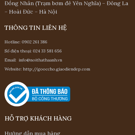
Đồng Nhân (Trạm bơm đê Yên Nghĩa) – Đông La
hộ của bạn.
– Hoài Đức – Hà Nội
Kệ tivi óc chó nhiều ngăn đa năng
THÔNG TIN LIÊN HỆ
Đối với một không gian sang trọng thì mọi
thứ càng tối giản sẽ càng trở nên đẹp hơn.
Hotline:
0902 261 386
Kệ tivi đa năng là loại kệ có thể vừa để kê
Số điện thoại:
024 33 581 656
tivi vừa có thể trưng bày nhiều vật dụng
Email:
info@noithathaanh.vn
khác. Hơn nữa với nhiều kiểu dáng thiết kế
Website:
http://gooccho.giaodiendep.com
kệ tivi đa năng còn có thể làm vách ngăn
thay thế tường để ngăn cách hai phòng. Kệ
tivi đa năng chính là giải pháp cho căn hộ ít
phòng, vừa khiến không gian thêm phần
sang trọng, hiện đại hơn nữa.
HỖ TRỢ KHÁCH HÀNG
Kệ tủ tivi gỗ óc chó âm tường
Hướng dẫn mua hàng