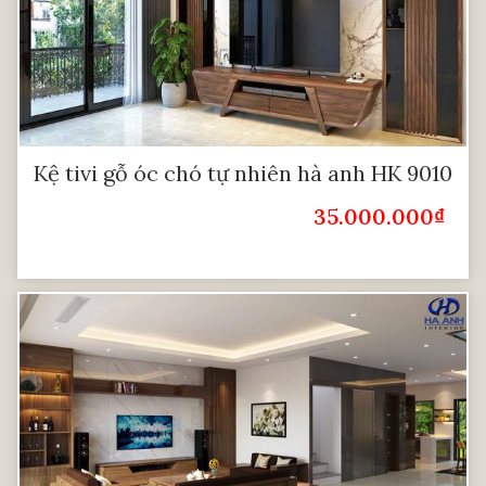
Kệ tivi gỗ óc chó tự nhiên hà anh HK 9010
35.000.000
₫
Giá Bán: