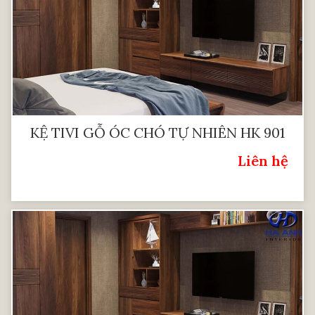
KỆ TIVI GỖ ÓC CHÓ TỰ NHIÊN HK 901
Liên hệ
Giá: