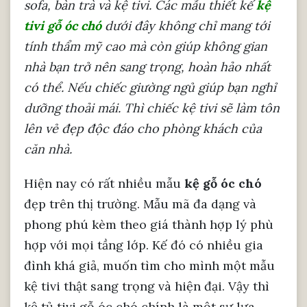
sofa, bàn trà và kệ tivi. Các mẫu thiết kế
kệ
tivi gỗ óc chó
dưới đây không chỉ mang tới
tính thẩm mỹ cao mà còn giúp không gian
nhà bạn trở nên sang trọng, hoàn hảo nhất
có thể. Nếu chiếc giường ngủ giúp bạn nghỉ
dưỡng thoải mái. Thì chiếc kệ tivi sẽ làm tôn
lên vẻ đẹp độc đáo cho phòng khách của
căn nhà.
Hiện nay có rất nhiều mẫu
kệ gỗ óc chó
đẹp
trên thị trường. Mẫu mã đa dạng và
phong phú kèm theo giá thành hợp lý phù
hợp với mọi tầng lớp. Kế đó có nhiều gia
đình khá giả, muốn tìm cho mình một mẫu
kệ tivi thật sang trọng và hiện đại. Vậy thì
kệ tủ tivi gỗ óc chó
chính là một sự lựa