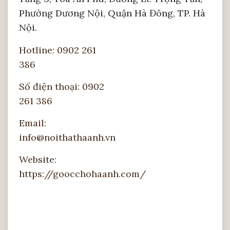
Tầng 3, Tòa An Phú, Đường Lê Trọng Tấn,
Phường Dương Nội, Quận Hà Đông, TP. Hà
Nội.
Hotline: 0902 261
386
Số điện thoại: 0902
Phần lò xo đàn hồi
261 386
Lò xo đàn hồi nhằm chịu lực chủ yếu trong
Email:
quá trình sử dụng. Tạo cảm giác êm ái,
info@noithathaanh.vn
căng mịn cho bề mặt sofa.
Website:
https://goocchohaanh.com/