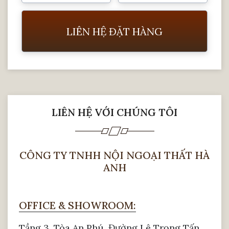
Những mẫu sofa chất lượng chọn phần đệm
bằng cao su, nệm mút tốt nhằm tạo cảm
LIÊN HỆ ĐẶT HÀNG
giác êm ái, dễ chịu và thoải mái nhất cho
người sử dụng. Nệm cao su chất lượng có
tính đàn hồi cao và kết cấu đặc không bị
xẹp lún sau thời gian sử dụng.
LIÊN HỆ VỚI CHÚNG TÔI
CÔNG TY TNHH NỘI NGOẠI THẤT HÀ
ANH
OFFICE & SHOWROOM: