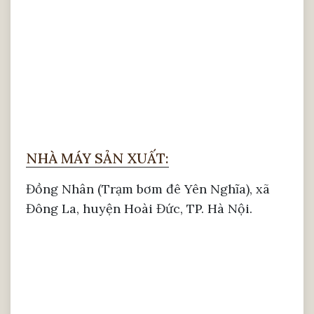
NHÀ MÁY SẢN XUẤT:
Đồng Nhân (Trạm bơm đê Yên Nghĩa), xã
Chất liệu vải bọc sofa
Đông La, huyện Hoài Đức, TP. Hà Nội.
Sofa hiện đại sử dụng da, nỉ hoặc vải để bọc
bên ngoài. Chất liệu da sáng bóng, màu sắc
tạo cảm giác sang trọng, là mẫu yêu thích
của những người lớn tuổi.