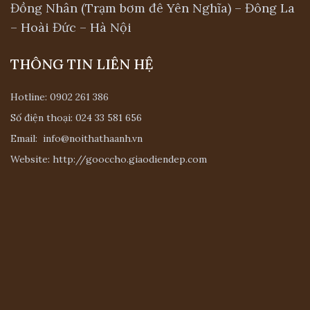
Đồng Nhân (Trạm bơm đê Yên Nghĩa) – Đông La
Phần chân sofa
– Hoài Đức – Hà Nội
Chân sofa liên kết chắc chắn với phần
THÔNG TIN LIÊN HỆ
khung tạo sự chắc chắn, cố định . Đa phần
chân được làm từ gỗ tự nhiên hoặc sắt tùy
Hotline:
0902 261 386
theo thiết kế mà phần chân dài hay ngắn
Số điện thoại:
024 33 581 656
khác nhau.
Email:
info@noithathaanh.vn
Website:
http://gooccho.giaodiendep.com
HỖ TRỢ KHÁCH HÀNG