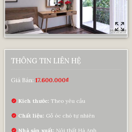
THÔNG TIN LIÊN HỆ
Giá Bán:
17.600.000
₫
Kích thước
Theo yêu cầu
Chất liệu
Gỗ óc chó tự nhiên
Nhà sản xuất
Nội thất Hà Anh