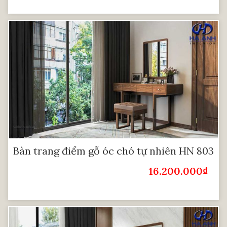
Bàn trang điểm gỗ óc chó tự nhiên HN 803
16.200.000
₫
Giá Bán: