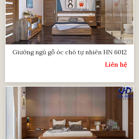
Giường ngủ gỗ óc chó tự nhiên HN 6012
Liên hệ
Giá: