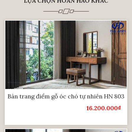
LỰA CHỌN HOÀN HẢO KHÁC
Bàn trang điểm gỗ óc chó tự nhiên HN 803
16.200.000
₫
Giá Bán: