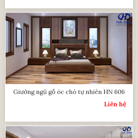
Giường ngủ gỗ óc chó tự nhiên HN 606
Liên hệ
Giá: