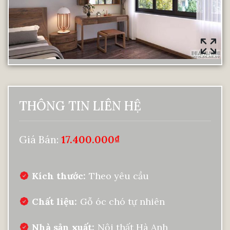
THÔNG TIN LIÊN HỆ
Giá Bán:
17.400.000
₫
Kích thước
Theo yêu cầu
Chất liệu
Gỗ óc chó tự nhiên
Nhà sản xuất
Nội thất Hà Anh