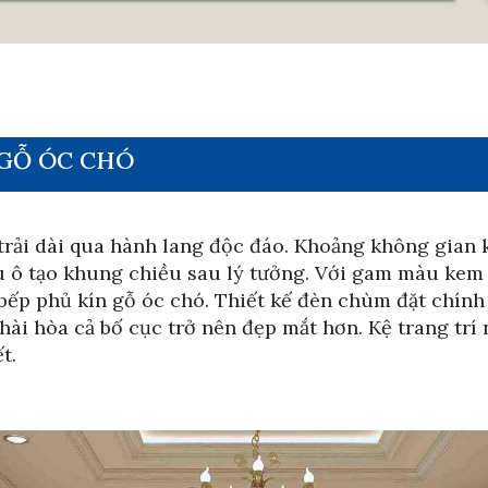
 GỖ ÓC CHÓ
ải dài qua hành lang độc đáo. Khoảng không gian kế
ều ô tạo khung chiều sau lý tưởng. Với gam màu kem 
bếp phủ kín gỗ óc chó. Thiết kế đèn chùm đặt chính
 hài hòa cả bố cục trở nên đẹp mắt hơn. Kệ trang trí
t.