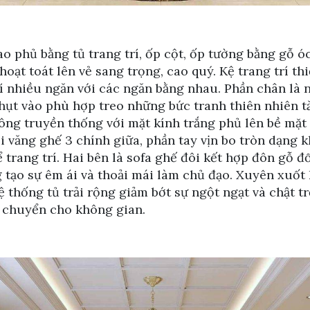
 phủ bằng tủ trang trí, ốp cột, ốp tường bằng gỗ ó
oạt toát lên vẻ sang trọng, cao quý. Kệ trang trí thiế
rí nhiều ngăn với các ngăn bằng nhau. Phần chân là 
hụt vào phù hợp treo những bức tranh thiên nhiên 
uông truyền thống với mặt kính trắng phủ lên bề mặ
i văng ghế 3 chính giữa, phần tay vịn bo tròn dạng k
rang trí. Hai bên là sofa ghế đôi kết hợp đôn gỗ đố
 tạo sự êm ái và thoải mái làm chủ đạo. Xuyên xuốt 
ệ thống tủ trải rộng giảm bớt sự ngột ngạt và chật t
 chuyển cho không gian.