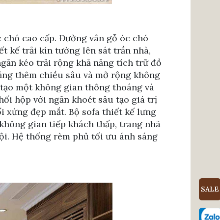
c chó cao cấp. Đường vân gỗ óc chó
t kế trải kín tường lên sát trần nhà,
ngăn kéo trải rộng khả năng tích trữ đồ
tăng thêm chiều sâu và mở rộng không
t tạo một không gian thông thoáng và
hối hộp với ngăn khoét sâu tạo giá trị
i xứng đẹp mắt. Bộ sofa thiết kế lưng
không gian tiếp khách thấp, trang nhã
rội. Hệ thống rèm phủ tối ưu ánh sáng
SALE