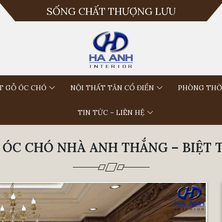
SỐNG CHẤT THƯỢNG LƯU
T GỖ ÓC CHÓ
NỘI THẤT TÂN CỔ ĐIỂN
PHÒNG THỜ
TIN TỨC – LIÊN HỆ
 ÓC CHÓ NHÀ ANH THẮNG – BIỆT