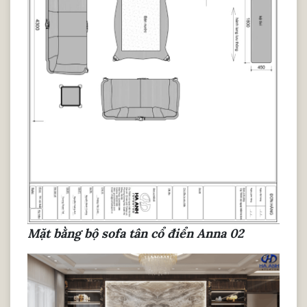
Mặt bằng bộ sofa tân cổ điển Anna 02