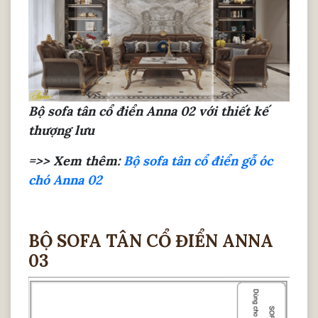
Bộ sofa tân cổ điển Anna 02 với thiết kế
thượng lưu
=>> Xem thêm:
Bộ sofa tân cổ điển gỗ óc
chó Anna 02
BỘ SOFA TÂN CỔ ĐIỂN ANNA
03