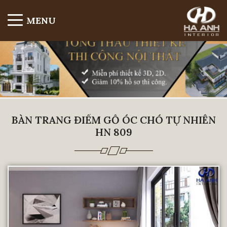
MENU
BÀN TRANG ĐIỂM GỖ ÓC CHÓ TỰ NHIÊN
HN 809