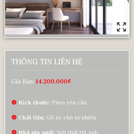
THÔNG TIN LIÊN HỆ
Giá Bán:
14.200.000
₫
Kích thước
Theo yêu cầu
Chất liệu
Gỗ óc chó tự nhiên
Nhà sản xuất
Nội thất Hà Anh