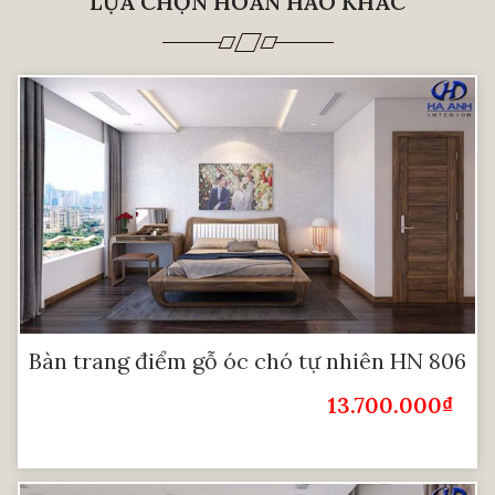
LỰA CHỌN HOÀN HẢO KHÁC
Bàn trang điểm gỗ óc chó tự nhiên HN 806
13.700.000
₫
Giá Bán: