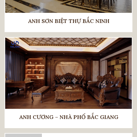
ANH SƠN BIỆT THỰ BẮC NINH
ANH CƯƠNG – NHÀ PHỐ BẮC GIANG