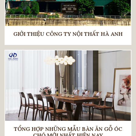
GIỚI THIỆU CÔNG TY NỘI THẤT HÀ ANH
TỔNG HỢP NHỮNG MẪU BÀN ĂN GỖ ÓC
CHÓ MỚI NHẤT HIỆN NAY