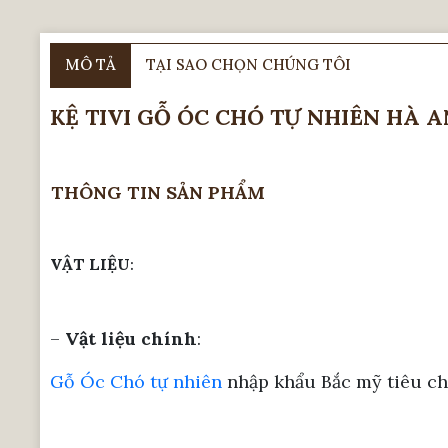
MÔ TẢ
TẠI SAO CHỌN CHÚNG TÔI
KỆ TIVI GỖ ÓC CHÓ TỰ NHIÊN HÀ A
THÔNG TIN SẢN PHẨM
VẬT LIỆU
:
–
Vật liệu chính
:
Gỗ Óc Chó tự nhiên
nhập khẩu Bắc mỹ tiêu c