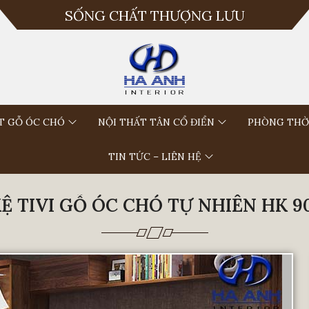
SỐNG CHẤT THƯỢNG LƯU
T GỖ ÓC CHÓ
NỘI THẤT TÂN CỔ ĐIỂN
PHÒNG THỜ
TIN TỨC – LIÊN HỆ
Ệ TIVI GỖ ÓC CHÓ TỰ NHIÊN HK 9