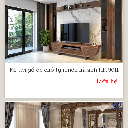
Kệ tivi gỗ óc chó tự nhiên hà anh HK 9011
Liên hệ
Giá: