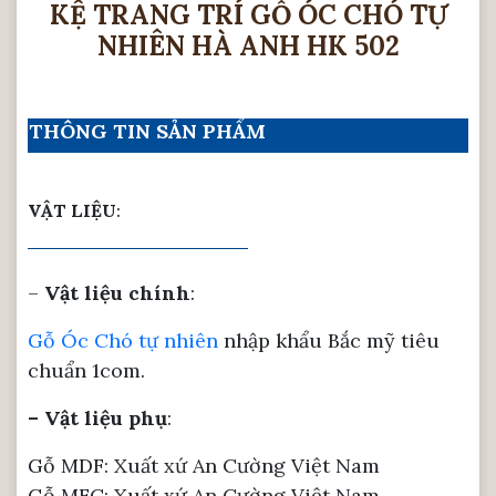
KỆ TRANG TRÍ GỖ ÓC CHÓ TỰ
NHIÊN HÀ ANH HK 502
THÔNG TIN SẢN PHẨM
VẬT LIỆU
:
–
Vật liệu chính
:
Gỗ Óc Chó tự nhiên
nhập khẩu Bắc mỹ tiêu
chuẩn 1com.
– Vật liệu phụ
:
Gỗ MDF: Xuất xứ An Cường Việt Nam
Gỗ MFC: Xuất xứ An Cường Việt Nam…