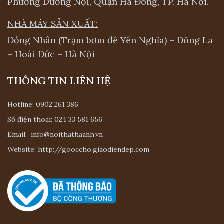
Phường Dương Nội, Quận Hà Đông, TP. Hà Nội.
NHÀ MÁY SẢN XUẤT:
Đồng Nhân (Trạm bơm đê Yên Nghĩa) – Đông La
– Hoài Đức – Hà Nội
THÔNG TIN LIÊN HỆ
Hotline:
0902 261 386
Số điện thoại:
024 33 581 656
Email:
info@noithathaanh.vn
Website:
http://gooccho.giaodiendep.com