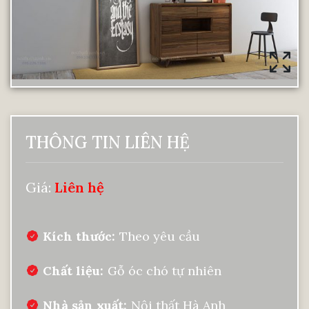
THÔNG TIN LIÊN HỆ
Giá:
Liên hệ
Kích thước
Theo yêu cầu
Chất liệu
Gỗ óc chó tự nhiên
Nhà sản xuất
Nội thất Hà Anh