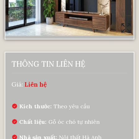
THÔNG TIN LIÊN HỆ
Giá:
Liên hệ
Kích thước
Theo yêu cầu
Chất liệu
Gỗ óc chó tự nhiên
Nhà sản xuất
Nội thất Hà Anh