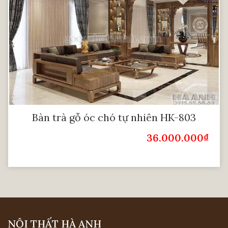
Bàn trà gỗ óc chó tự nhiên HK-803
36.000.000
₫
Giá Bán:
NỘI THẤT HÀ ANH