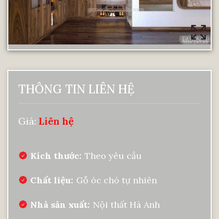
THÔNG TIN LIÊN HỆ
Giá:
Liên hệ
Kích thước
Theo yêu cầu
Chất liệu
Gỗ óc chó tự nhiên
Nhà sản xuất
Nội thất Hà Anh