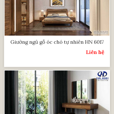
Giường ngủ gỗ óc chó tự nhiên HN 6017
Liên hệ
Giá: