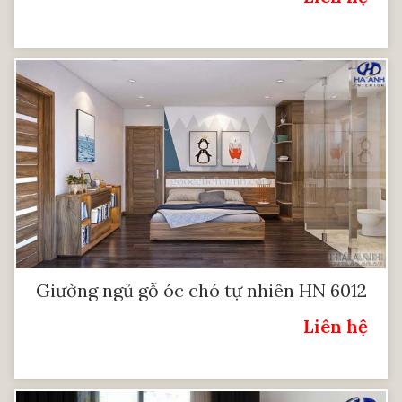
Giường ngủ gỗ óc chó tự nhiên HN 6012
Liên hệ
Giá: