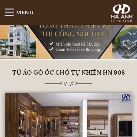
MENU
TỦ ÁO GỖ ÓC CHÓ TỰ NHIÊN HN 908