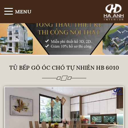
MENU
TỦ BẾP GỖ ÓC CHÓ TỰ NHIÊN HB 6010