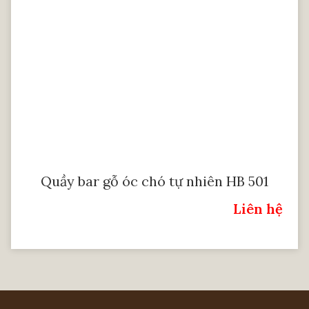
Quầy bar gỗ óc chó tự nhiên HB 501
Liên hệ
Giá:
NỘI THẤT HÀ ANH
OFFICE & SHOWROOM:
Tầng 3, Tòa An Phú, Đường Lê Trọng Tấn,
Phường Dương Nội, Quận Hà Đông, TP. Hà Nội.
NHÀ MÁY SẢN XUẤT: