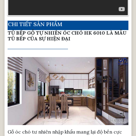
CHI TIẾT SẢN PHẨM
TỦ BẾP GỖ TỰ NHIÊN ÓC CHÓ HK 6010 LÀ MẪU
TỦ BẾP CỦA SỰ HIỆN ĐẠI
Gỗ óc chó tư nhiên nhập khẩu mang lại độ bền cực