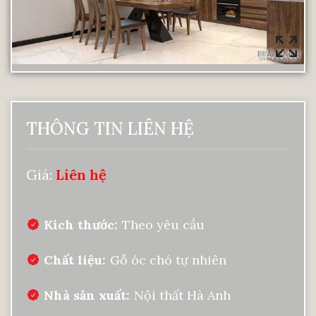
THÔNG TIN LIÊN HỆ
Giá:
Liên hệ
Kích thước
Theo yêu cầu
Chất liệu
Gỗ óc chó tự nhiên
Nhà sản xuất
Nội thất Hà Anh