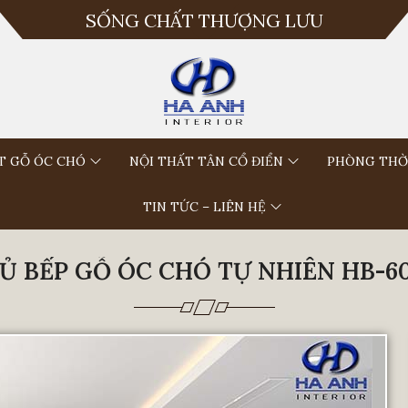
SỐNG CHẤT THƯỢNG LƯU
T GỖ ÓC CHÓ
NỘI THẤT TÂN CỔ ĐIỂN
PHÒNG THỜ
TIN TỨC – LIÊN HỆ
Ủ BẾP GỖ ÓC CHÓ TỰ NHIÊN HB-6