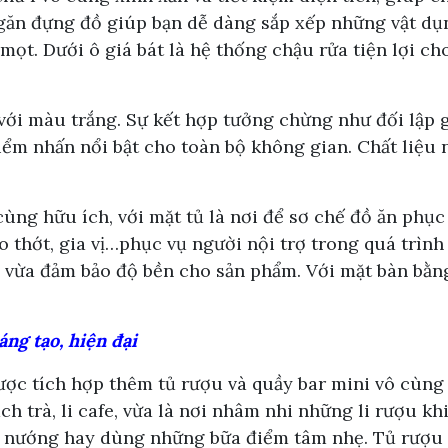
ngăn đựng đồ giúp bạn dễ dàng sắp xếp những vật dụ
t. Dưới ô giá bát là hệ thống chậu rửa tiện lợi cho
.
 với màu trắng. Sự kết hợp tưởng chừng như đối lập
 điểm nhấn nổi bật cho toàn bộ không gian. Chất liệu
ùng hữu ích, với mặt tủ là nơi để sơ chế đồ ăn phục
o thớt, gia vị…phục vụ người nội trợ trong quá trìn
vừa đảm bảo độ bền cho sản phẩm. Với mặt bàn bằng
ng tạo, hiện đại
c tích hợp thêm tủ rượu và quầy bar mini vô cùng t
h trà, li cafe, vừa là nơi nhâm nhi những li rượu kh
u nướng hay dùng những bữa điểm tâm nhẹ. Tủ rượu đư