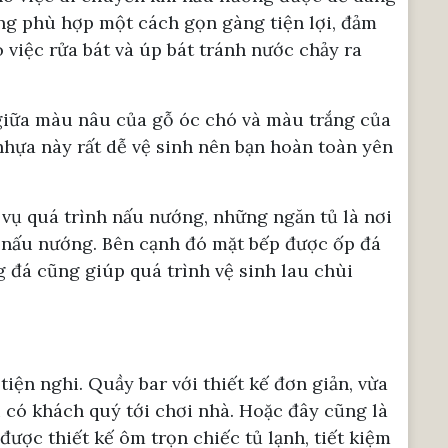
ng phù hợp một cách gọn gàng tiện lợi, đảm
 việc rửa bát và úp bát tránh nước chảy ra
 giữa màu nâu của gỗ óc chó và màu trắng của
 nhựa này rất dễ vệ sinh nên bạn hoàn toàn yên
 vụ quá trình nấu nướng, những ngăn tủ là nơi
h nấu nướng. Bên cạnh đó mặt bếp được ốp đá
 đá cũng giúp quá trình vệ sinh lau chùi
iện nghi. Quầy bar với thiết kế đơn giản, vừa
i có khách quý tới chơi nhà. Hoặc đây cũng là
ợc thiết kế ôm trọn chiếc tủ lạnh, tiết kiệm