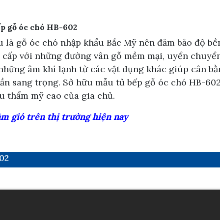
bếp gỗ óc chó HB-602
 là gỗ óc chó nhập khẩu Bắc Mỹ nên đảm bảo độ bền 
g cấp với những đường vân gỗ mềm mại, uyển chuyển.
ỏ những âm khí lạnh từ các vật dụng khác giúp cân b
ần sang trọng. Sở hữu mẫu tủ bếp gỗ óc chó HB-602
gu thẩm mỹ cao của gia chủ.
 gió trên thị trường hiện nay
02