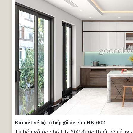
Đôi nét về bộ tủ bếp gỗ óc chó HB-602
Tủ bếp gỗ óc chó HB-602 được thiết kế dáng c