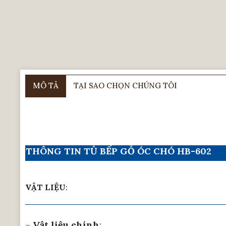
MÔ TẢ
TẠI SAO CHỌN CHÚNG TÔI
THÔNG TIN TỦ BẾP GỖ ÓC CHÓ HB-602
VẬT LIỆU
:
–
Vật liệu chính
: