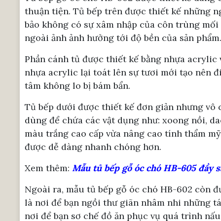
thuận tiện. Tủ bếp trên được thiết kế những 
bảo không có sự xâm nhập của côn trùng mối mọ
ngoài ảnh ảnh hưởng tới độ bền của sản phẩm
Phần cánh tủ được thiết kế bằng nhựa acrylic
nhựa acrylic lại toát lên sự tươi mới tạo nên
tâm không lo bị bám bẩn.
Tủ bếp dưới được thiết kế đơn giản nhưng vô c
dùng để chứa các vật dụng như: xoong nồi, da
màu trắng cao cấp vừa nâng cao tính thẩm mỹ 
được dễ dàng nhanh chóng hơn.
Xem thêm:
Mẫu tủ bếp gỗ óc chó HB-605 đầy sá
Ngoài ra, mẫu tủ bếp gỗ óc chó HB-602 còn đượ
là nơi để bạn ngồi thư giãn nhâm nhi những tác
nơi để bạn sơ chế đồ ăn phục vụ quá trình nấ