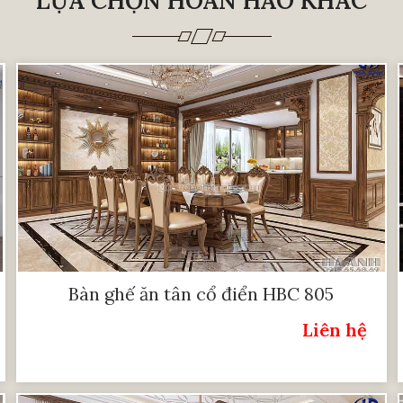
LỰA CHỌN HOÀN HẢO KHÁC
Bàn ghế ăn tân cổ điển HBC 805
Liên hệ
Giá: