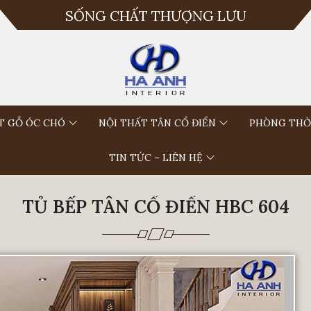
SỐNG CHẤT THƯỢNG LƯU
T GỖ ÓC CHÓ
NỘI THẤT TÂN CỔ ĐIỂN
PHÒNG THỜ
TIN TỨC – LIÊN HỆ
TỦ BẾP TÂN CỔ ĐIỂN HBC 604