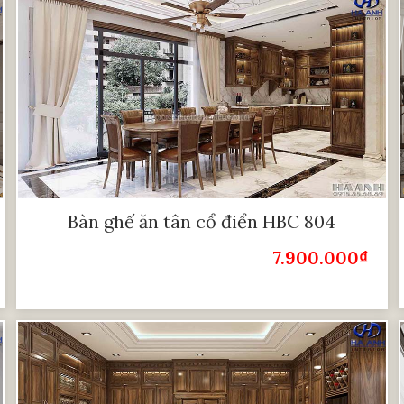
Bàn ghế ăn tân cổ điển HBC 804
7.900.000
₫
Giá Bán: