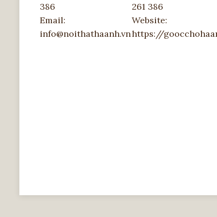
386
261 386
Email:
Website:
info@noithathaanh.vn
https://goocchoha