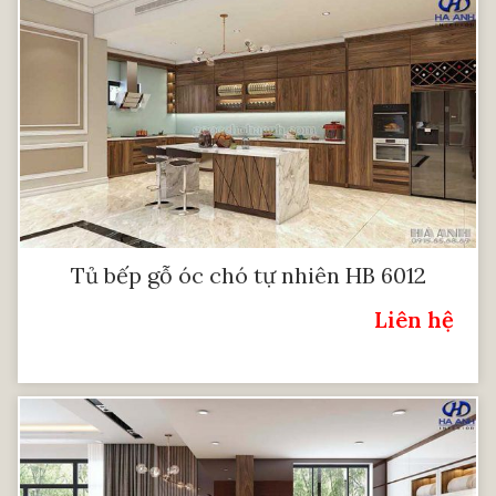
Tủ bếp gỗ óc chó tự nhiên HB 6012
Liên hệ
Giá: