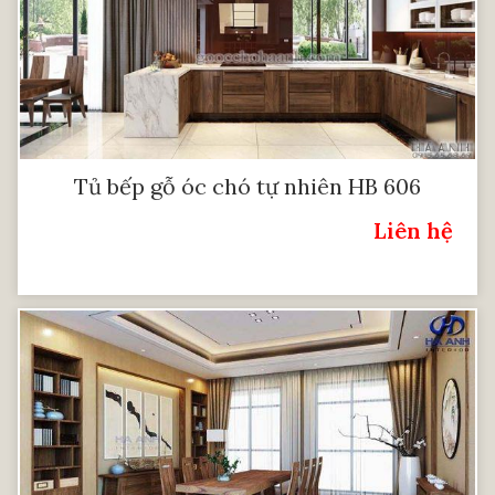
Tủ bếp gỗ óc chó tự nhiên HB 606
Liên hệ
Giá: