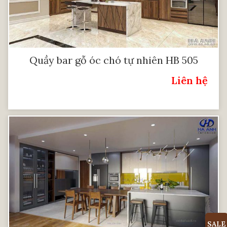
Quầy bar gỗ óc chó tự nhiên HB 505
Liên hệ
Giá:
SALE