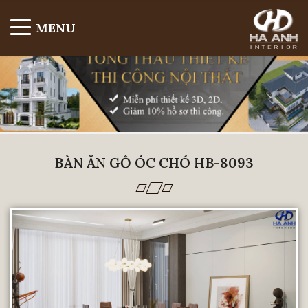
MENU
BÀN ĂN GỖ ÓC CHÓ HB-8093